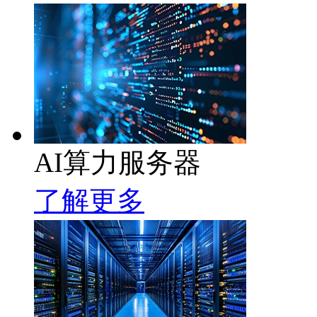
AI算力服务器
了解更多