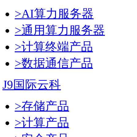
>AI算力服务器
>通用算力服务器
>计算终端产品
>数据通信产品
J9国际云科
>存储产品
>计算产品