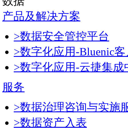
数据
产品及解决方案
>数据安全管控平台
>数字化应用-Blueni
>数字化应用-云捷集成
服务
>数据治理咨询与实施
>数据资产入表