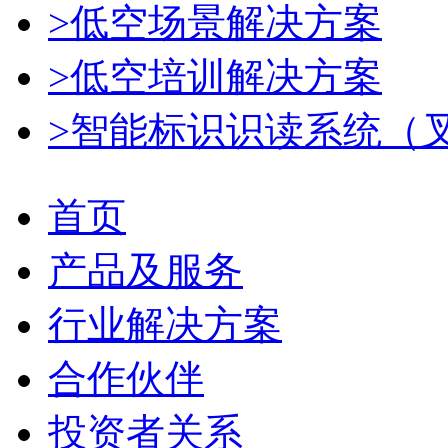
>低空场景解决方案
>低空培训解决方案
>智能标识识读系统（
首页
产品及服务
行业解决方案
合作伙伴
投资者关系