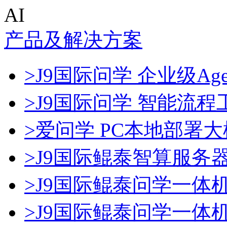
AI
产品及解决方案
>J9国际问学 企业级Age
>J9国际问学 智能流程
>爱问学 PC本地部署
>J9国际鲲泰智算服务
>J9国际鲲泰问学一体
>J9国际鲲泰问学一体机D