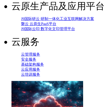
云原生产品及应用平台
J9国际研云 研制一体化工业互联网解决方案
磐云 云原生PaaS平台
J9国际云印 数字化文印管理平台
云服务
云管理服务
安全服务
基础架构服务
云应用服务
云培训服务