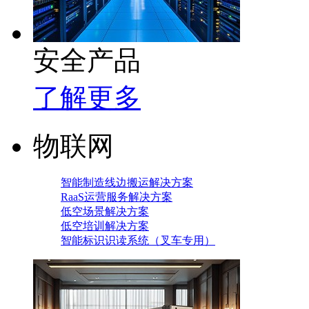
安全产品
了解更多
物联网
智能制造线边搬运解决方案
RaaS运营服务解决方案
低空场景解决方案
低空培训解决方案
智能标识识读系统（叉车专用）