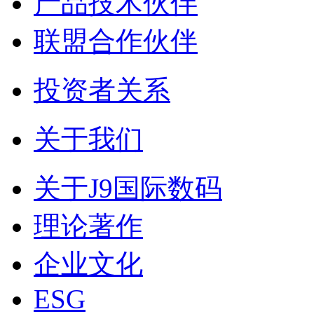
产品技术伙伴
联盟合作伙伴
投资者关系
关于我们
关于J9国际数码
理论著作
企业文化
ESG