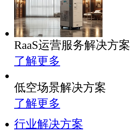
RaaS运营服务解决方案
了解更多
低空场景解决方案
了解更多
行业解决方案