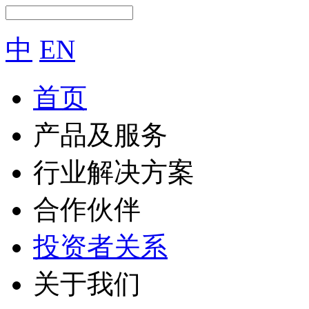
中
EN
首页
产品及服务
行业解决方案
合作伙伴
投资者关系
关于我们