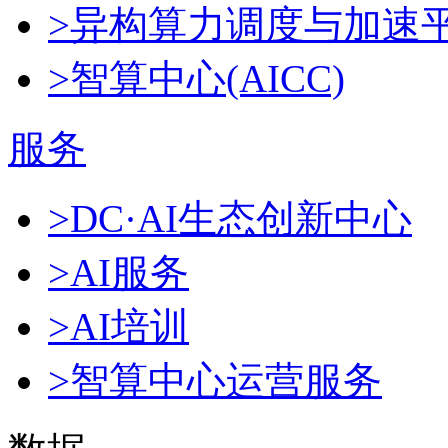
>异构算力调度与加速
>智算中心(AICC)
服务
>DC·AI生态创新中心
>AI服务
>AI培训
>智算中心运营服务