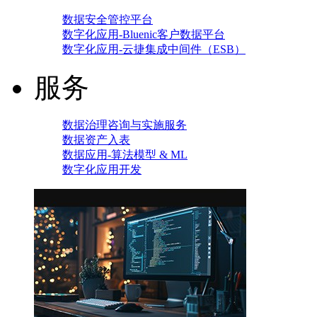
数据安全管控平台
数字化应用-Bluenic客户数据平台
数字化应用-云捷集成中间件（ESB）
服务
数据治理咨询与实施服务
数据资产入表
数据应用-算法模型 & ML
数字化应用开发