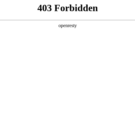
产品及服务
行业解决方案
合作伙伴
投资者关系
、数据、基础架构软硬件产品与解决方案，用数字力量助推医疗健
床前研究、临床研究到流通上市推广、患者服务等应用场景并落地，帮助