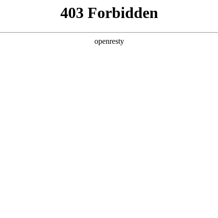
产品及服务
行业解决方案
合作伙伴
投资者关系
WAY S8530-128D智算底座
多智能体场景规模化商用落地，成为驱动全球超算力基础设施扩容的核心引擎。A
高带宽、低时延、高可靠的集群互联网络，成为超大规模AI集群建设
深刻影响模型训练效率、推理调度能力与算力资源整体转化价值，是AI产